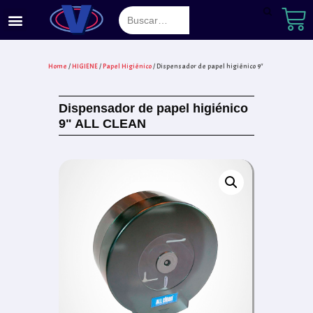
Saltar
al
Home
/
HIGIENE
/
Papel Higiénico
/ Dispensador de papel higiénico 9″ ALL CLEAN
contenido
Dispensador de papel higiénico
9" ALL CLEAN