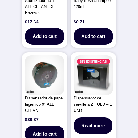
Atomizador de 1L
Baby fresh shampoo
ALL CLEAN – 3
120ml
Envases
$
17.64
$
0.71
Add to cart
Add to cart
SIN EXISTENCIAS
Dispensador de papel
Dispensador de
higiénico 9″ ALL
servilleta Z FOLD – 1
CLEAN
UND
$
38.37
Read more
Add to cart